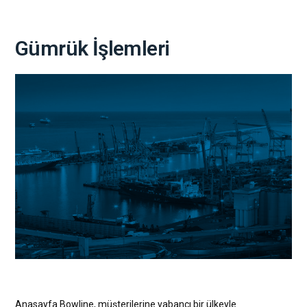
Gümrük İşlemleri
Anasayfa Bowline, müşterilerine yabancı bir ülkeyle